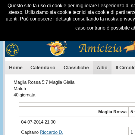
Questo sito fa uso di cookie per migliorare l’esperienza di na
stesso. Utilizziamo sia cookie tecnici sia cookie di parti t
utenti. Può conoscere i dettagli consultando la nostra privac
caso contrario è possibile a
Menu principale
Home
Calendario
Classifiche
Albo
Il Circol
Contenuto principale
Maglia Rossa 5:7 Maglia Gialla
Match
40 giornata
Maglia Rossa
5 
04-07-2014 21:00
Capitano
Riccardo D.
1